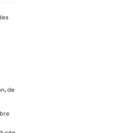
 des
on, de
ibre
 durée