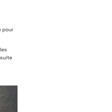
e pour
les
nsuite