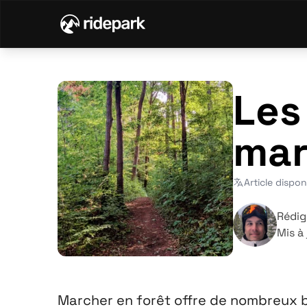
Les
mar
Article dispon
Rédig
Mis à
Marcher en forêt
offre de nombreux b