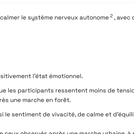
2
 calmer le système nerveux autonome
, avec
sitivement l’état émotionnel.
ue les participants ressentent moins de tensi
près une marche en forêt.
 le sentiment de vivacité, de calme et d’équil
e ceux observés après une marche urbaine, à