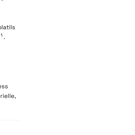
latils
1
.
ess
ielle,