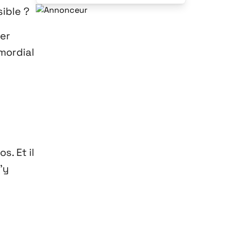
ible ?
er
imordial
s. Et il
d’y