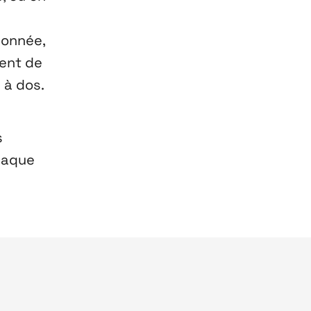
donnée,
ment de
 à dos.
s
chaque