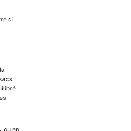
re si
a
la
 sacs
ilibré
les
, ou en