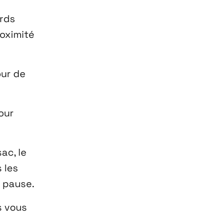
urds
roximité
our de
our
ac, le
 les
 pause.
s vous