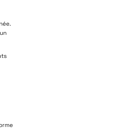
née.
 un
nts
forme