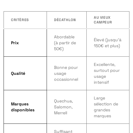
AU VIEUX
CRITÈRES
DÉCATHLON
CAMPEUR
Abordable
Élevé (jusqu’à
Prix
(à partir de
150€ et plus)
50€)
Excellente,
Bonne pour
surtout pour
Qualité
usage
usage
occasionnel
intensif
Large
Quechua,
Marques
sélection de
Salomon,
disponibles
grandes
Merrell
marques
Suffisant