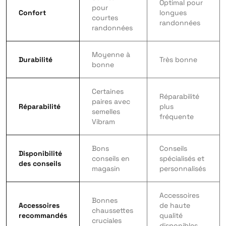
Optimal pour
pour
Confort
longues
courtes
randonnées
randonnées
Moyenne à
Durabilité
Très bonne
bonne
Certaines
Réparabilité
paires avec
Réparabilité
plus
semelles
fréquente
Vibram
Bons
Conseils
Disponibilité
conseils en
spécialisés et
des conseils
magasin
personnalisés
Accessoires
Bonnes
Accessoires
de haute
chaussettes
recommandés
qualité
cruciales
disponibles