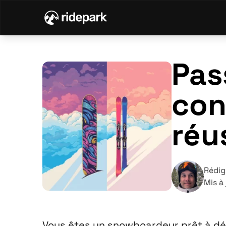
Pas
con
réu
Rédig
Mis à 
Vous êtes un snowboardeur prêt à déco