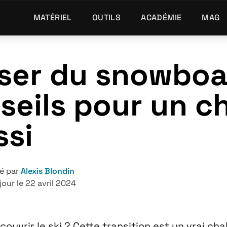
MATÉRIEL
OUTILS
ACADÉMIE
MAG
ser du snowboar
seils pour un 
ssi
é par
Alexis Blondin
jour le 22 avril 2024
uvrir le ski ? Cette transition est un vrai cha