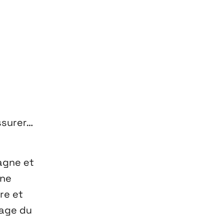
ssurer…
agne et
une
re et
sage du