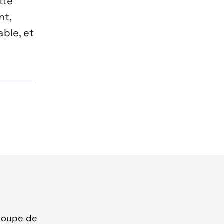
tte
nt,
ble, et
 Coupe de