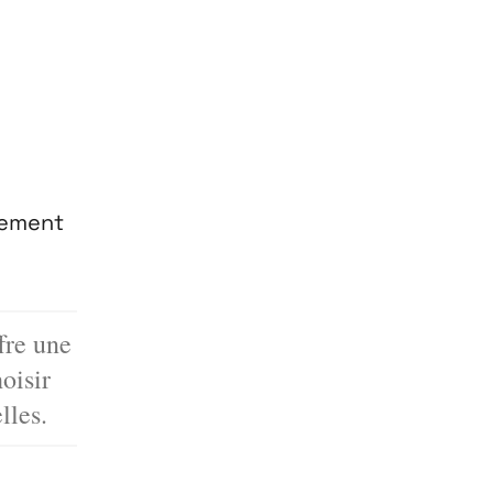
lement
ffre une
oisir
lles.