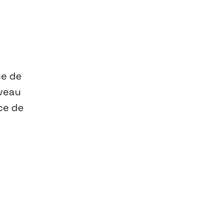
ce de
uveau
nce de