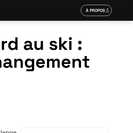
À PROPOS
d au ski :
changement
llenge