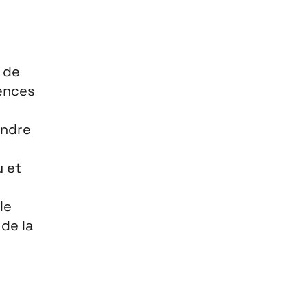
 de
ences
endre
u
et
le
de la