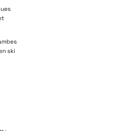
ques
nt
jambes
en ski