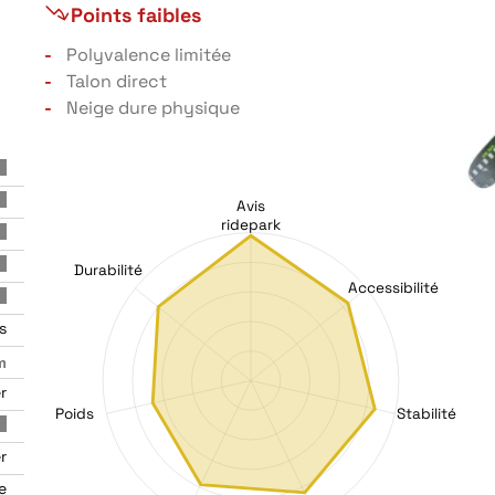
Points faibles
Polyvalence limitée
Talon direct
Neige dure physique
Avis
ridepark
Durabilité
Accessibilité
s
m
r
Poids
Stabilité
r
e