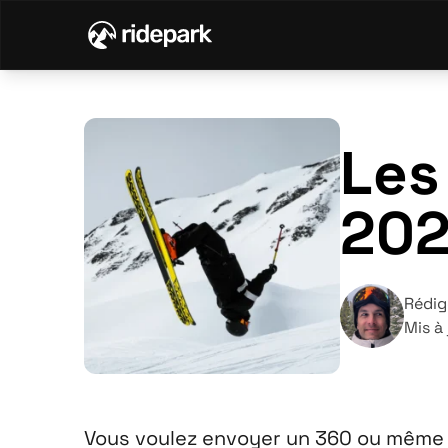
Les
20
Rédig
Mis à
Vous voulez envoyer un 360 ou même u