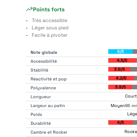
Points forts
Très accessible
Léger sous pied
Facile à pivoter
4/5
Note globale
4.5/5
Accessibilité
3.6/5
Stabilité
4.2/5
Réactivité et pop
3.9/5
Polyvalence
Court
Longueur
Moyen
Largeur au patin
86 m
Lége
Poids
4/5
Durabilité
Rocke
Cambre et Rocker