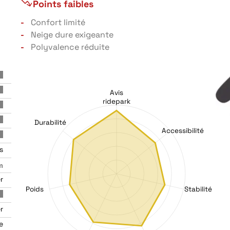
Points faibles
Confort limité
Neige dure exigeante
Polyvalence réduite
Avis
ridepark
Durabilité
Accessibilité
s
m
r
Poids
Stabilité
r
e