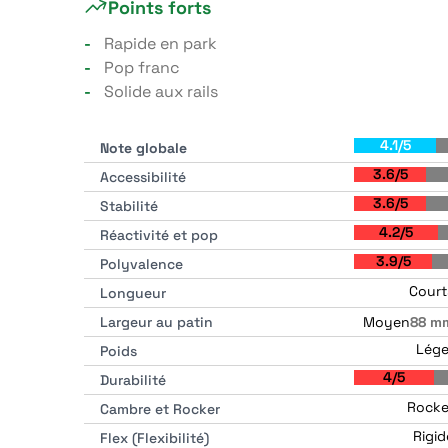
Points forts
Rapide en park
Pop franc
Solide aux rails
4.1/5
Note globale
3.6/5
Accessibilité
3.6/5
Stabilité
4.2/5
Réactivité et pop
3.9/5
Polyvalence
Court
Longueur
Moyen
Largeur au patin
88 m
Lége
Poids
4/5
Durabilité
Rocke
Cambre et Rocker
Rigid
Flex (Flexibilité)