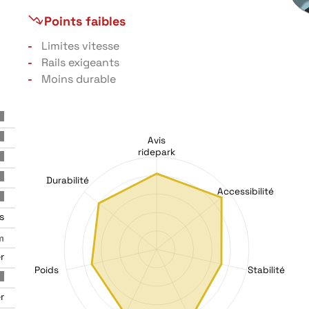
Points faibles
Limites vitesse
Rails exigeants
Moins durable
Avis
ridepark
Durabilité
Accessibilité
s
m
r
Poids
Stabilité
r