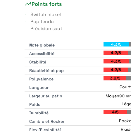
Points forts
Switch nickel
Pop tendu
Précision saut
4.3/5
Note globale
4.2/5
Accessibilité
4.3/5
Stabilité
4.2/5
Réactivité et pop
3.9/5
Polyvalence
Court
Longueur
Moyen
Largeur au patin
90 m
Lége
Poids
4/5
Durabilité
Rocke
Cambre et Rocker
Rigid
Flex (Flexibilité)